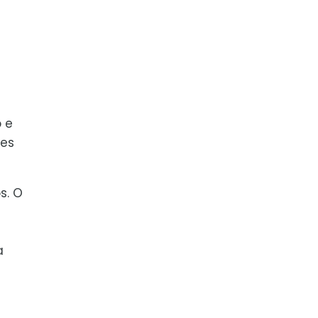
o e
es
s. O
a