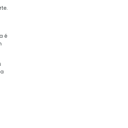
te.
a é
m
s
na