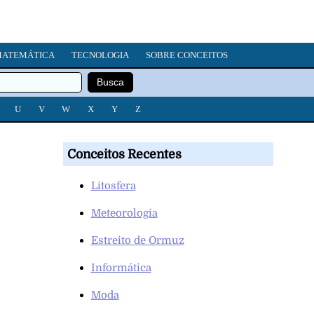
ATEMÁTICA
TECNOLOGIA
SOBRE CONCEITOS
U
V
W
X
Y
Z
Conceitos Recentes
Litosfera
Meteorologia
Estreito de Ormuz
Informática
Moda