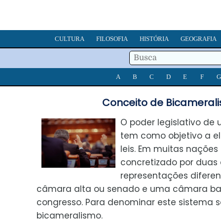
CULTURA
FILOSOFIA
HISTÓRIA
GEOGRAFIA
A
B
C
D
E
F
G
Conceito de Bicameral
O poder legislativo d
tem como objetivo a e
leis. Em muitas nações
concretizado por duas
representações difere
câmara alta ou senado e uma câmara ba
congresso. Para denominar este sistema s
bicameralismo.