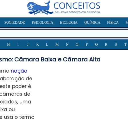
SOCIEDADE
PSICOLOGIA
BIOLOGIA
QUÍMICA
FÍSICA
M
H
I
J
K
L
M
N
O
P
Q
R
S
T
ismo: Câmara Baixa e Câmara Alta
e uma
nação
laboração de
 este poder é
 câmaras de
nciadas, uma
ixa ou
e usa o termo