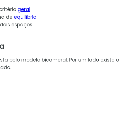
ritério
geral
ema de
equilíbrio
 dois espaços
ha
ta pelo modelo bicameral. Por um lado existe o
nado.