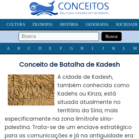
CULTURA
FILOSOFIA
HISTÓRIA
GEOGRAFIA
SOCIEDADE
A
B
C
D
E
F
G
H
I
J
K
L
M
Conceito de Batalha de Kadesh
A cidade de Kadesh,
também conhecida como
Kadehs ou Kinza, está
situada atualmente no
território da Síria, mais
especificamente na zona limítrofe sírio-
palestina. Trata-se de um enclave estratégico
para as comunicações e já na antiguidade era