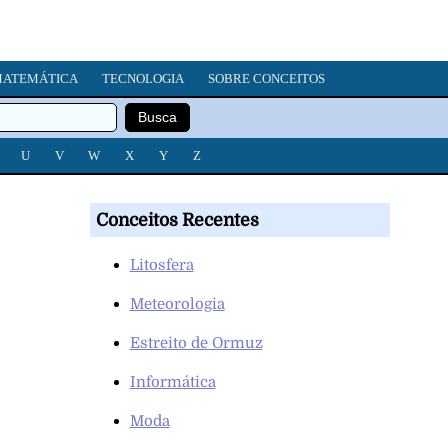
ATEMÁTICA
TECNOLOGIA
SOBRE CONCEITOS
U
V
W
X
Y
Z
Conceitos Recentes
Litosfera
Meteorologia
Estreito de Ormuz
Informática
Moda