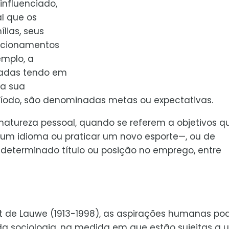
nfluenciado,
al que os
lias, seus
lacionamentos
emplo, a
tadas tendo em
da sua
íodo, são denominadas metas ou expectativas.
natureza pessoal, quando se referem a objetivos q
m idioma ou praticar um novo esporte—, ou de
determinado título ou posição no emprego, entre
t de Lauwe (1913-1998), as aspirações humanas p
da sociologia, na medida em que estão sujeitas a