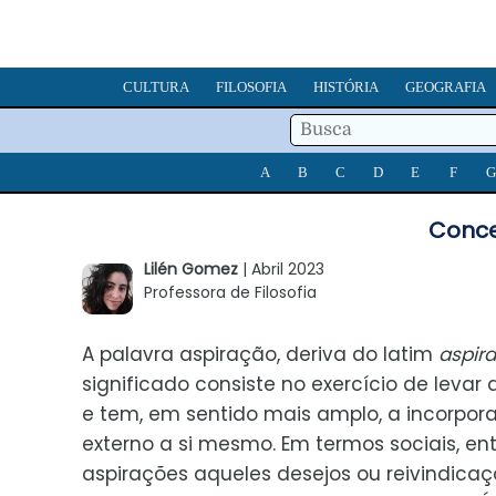
CULTURA
FILOSOFIA
HISTÓRIA
GEOGRAFIA
A
B
C
D
E
F
G
Conce
Lilén Gomez
| Abril 2023
Professora de Filosofia
A palavra aspiração, deriva do latim
aspira
significado consiste no exercício de levar
e tem, em sentido mais amplo, a incorpor
externo a si mesmo. Em termos sociais, e
aspirações aqueles desejos ou reivindicaç