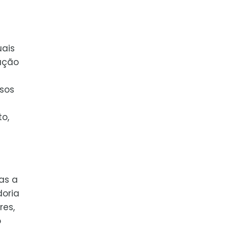
uais
ação
ssos
o,
as a
doria
res,
o