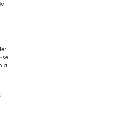
de
der
a-se
o a
e