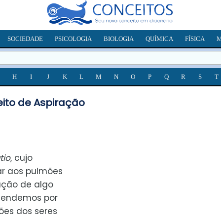
SOCIEDADE
PSICOLOGIA
BIOLOGIA
QUÍMICA
FÍSICA
M
H
I
J
K
L
M
N
O
P
Q
R
S
T
ito de Aspiração
tio
, cujo
 ar aos pulmões
ação de algo
ntendemos por
ões dos seres