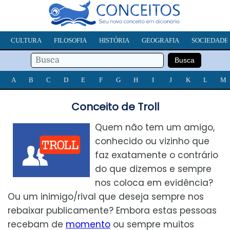
CULTURA
FILOSOFIA
HISTÓRIA
GEOGRAFIA
SOCIEDADE
A
B
C
D
E
F
G
H
I
J
K
L
M
Conceito de Troll
Quem não tem um amigo,
conhecido ou vizinho que
faz exatamente o contrário
do que dizemos e sempre
nos coloca em evidência?
Ou um inimigo/rival que deseja sempre nos
rebaixar publicamente? Embora estas pessoas
recebam de
momento
ou sempre muitos