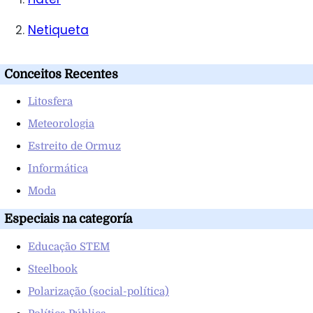
Netiqueta
Conceitos Recentes
Litosfera
Meteorologia
Estreito de Ormuz
Informática
Moda
Especiais na categoría
Educação STEM
Steelbook
Polarização (social-política)