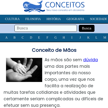
CULTURA
FILOSOFIA
HISTÓRIA
GEOGRAFIA
SOCIEDADE
A
B
C
D
E
F
G
H
I
J
K
L
M
Conceito de Mãos
As mãos são sem
dúvida
uma das partes mais
importantes do nosso
corpo, uma vez que nos
facilita a realização de
muitas tarefas cotidianas e atividades que
certamente seriam complicadas ou difíceis de
efetuar sem sua presença.