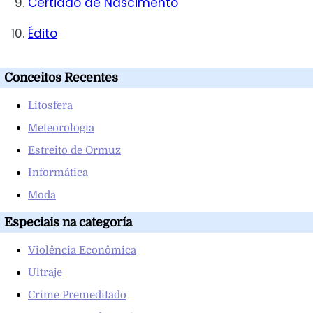
Certidão de Nascimento
Édito
Conceitos Recentes
Litosfera
Meteorologia
Estreito de Ormuz
Informática
Moda
Especiais na categoría
Violência Econômica
Ultraje
Crime Premeditado