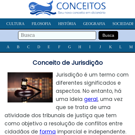
CULTURA
FILOSOFIA
HISTÓRIA
GEOGRAFIA
SOCIEDADE
A
B
C
D
E
F
G
H
I
J
K
L
M
Conceito de Jurisdição
Jurisdição é um termo com
diferentes significados e
aspectos. No entanto, há
uma ideia
geral
, uma vez
que se trata de uma
atividade dos tribunais de justiça que tem
como objetivo a resolução de conflitos entre
cidadãos de
forma
imparcial e independente.