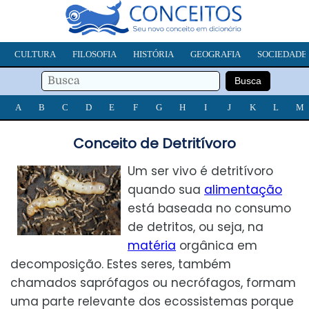
CULTURA
FILOSOFIA
HISTÓRIA
GEOGRAFIA
SOCIEDADE
A
B
C
D
E
F
G
H
I
J
K
L
M
Conceito de Detritívoro
Um ser vivo é detritívoro
quando sua
alimentação
está baseada no consumo
de detritos, ou seja, na
matéria
orgânica em
decomposição. Estes seres, também
chamados saprófagos ou necrófagos, formam
uma parte relevante dos ecossistemas porque