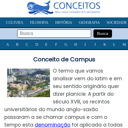
CULTURA
FILOSOFIA
HISTÓRIA
GEOGRAFIA
SOCIEDADE
A
B
C
D
E
F
G
H
I
J
K
L
M
Conceito de Campus
O termo que vamos
analisar vem do latim e em
seu sentido originário quer
dizer planície. A partir do
século XVIII, os recintos
universitários do mundo anglo-saxão
passaram a se chamar campus e com o
tempo esta
denominação
foi aplicada a todas