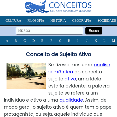
CULTURA
FILOSOFIA
HISTÓRIA
GEOGRAFIA
SOCIEDADE
A
B
C
D
E
F
G
H
I
J
K
L
M
Conceito de Sujeito Ativo
Se fizéssemos uma
análise
semântica
do conceito
sujeito
ativo
, uma ideia
estaria evidente: a palavra
sujeito se refere a um
indivíduo e ativo a uma
qualidade
. Assim, de
modo geral, o sujeito ativo é quem tem o papel
protagonista, ou seja, aquele indivíduo que