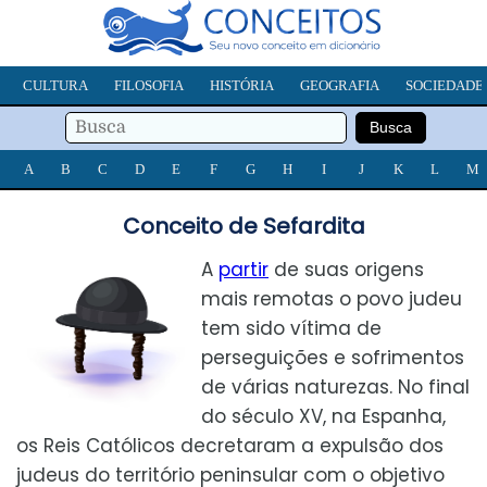
CULTURA
FILOSOFIA
HISTÓRIA
GEOGRAFIA
SOCIEDADE
A
B
C
D
E
F
G
H
I
J
K
L
M
Conceito de Sefardita
A
partir
de suas origens
mais remotas o povo judeu
tem sido vítima de
perseguições e sofrimentos
de várias naturezas. No final
do século XV, na Espanha,
os Reis Católicos decretaram a expulsão dos
judeus do território peninsular com o objetivo