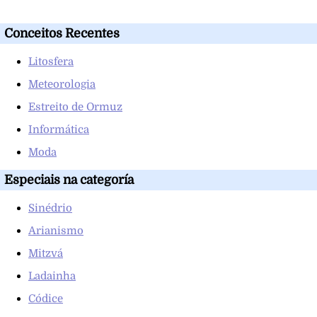
Conceitos Recentes
Litosfera
Meteorologia
Estreito de Ormuz
Informática
Moda
Especiais na categoría
Sinédrio
Arianismo
Mitzvá
Ladainha
Códice