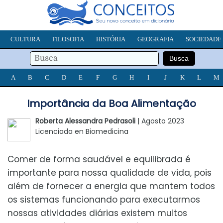
CULTURA
FILOSOFIA
HISTÓRIA
GEOGRAFIA
SOCIEDADE
A
B
C
D
E
F
G
H
I
J
K
L
M
Importância da Boa Alimentação
Roberta Alessandra Pedrasoli
| Agosto 2023
Licenciada en Biomedicina
Comer de forma saudável e equilibrada é
importante para nossa qualidade de vida, pois
além de fornecer a energia que mantem todos
os sistemas funcionando para executarmos
nossas atividades diárias existem muitos