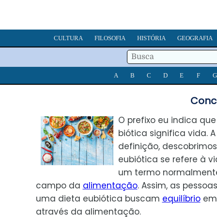
CULTURA
FILOSOFIA
HISTÓRIA
GEOGRAFIA
A
B
C
D
E
F
G
Conce
O prefixo eu indica qu
biótica significa vida. A
definição, descobrimo
eubiótica se refere à vi
um termo normalmente 
campo da
alimentação
. Assim, as pessoa
uma dieta eubiótica buscam
equilíbrio
em 
através da alimentação.