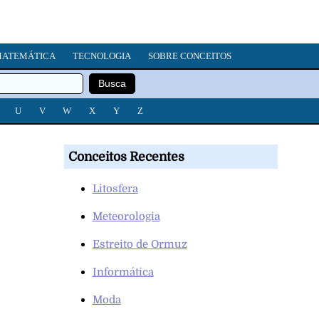
ATEMÁTICA
TECNOLOGIA
SOBRE CONCEITOS
U
V
W
X
Y
Z
Conceitos Recentes
Litosfera
Meteorologia
Estreito de Ormuz
Informática
Moda