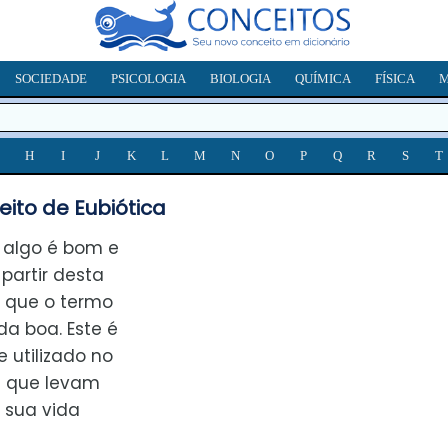
SOCIEDADE
PSICOLOGIA
BIOLOGIA
QUÍMICA
FÍSICA
M
H
I
J
K
L
M
N
O
P
Q
R
S
T
ito de Eubiótica
e algo é bom e
 partir desta
s que o termo
da boa. Este é
utilizado no
s que levam
sua vida