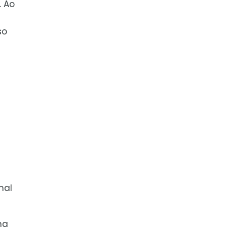
. Ao
so
mal
ma