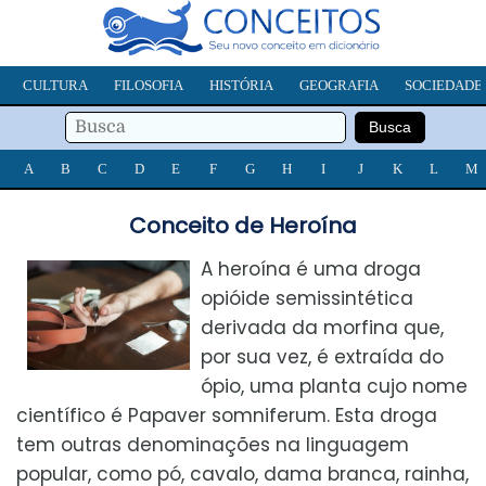
CULTURA
FILOSOFIA
HISTÓRIA
GEOGRAFIA
SOCIEDADE
A
B
C
D
E
F
G
H
I
J
K
L
M
Conceito de Heroína
A heroína é uma droga
opióide semissintética
derivada da morfina que,
por sua vez, é extraída do
ópio, uma planta cujo nome
científico é Papaver somniferum. Esta droga
tem outras denominações na linguagem
popular, como pó, cavalo, dama branca, rainha,