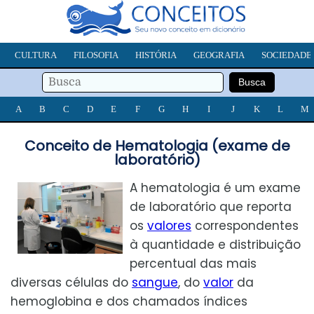
CULTURA
FILOSOFIA
HISTÓRIA
GEOGRAFIA
SOCIEDADE
A
B
C
D
E
F
G
H
I
J
K
L
M
Conceito de Hematologia (exame de
laboratório)
A hematologia é um exame
de laboratório que reporta
os
valores
correspondentes
à quantidade e distribuição
percentual das mais
diversas células do
sangue
, do
valor
da
hemoglobina e dos chamados índices