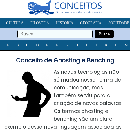
CULTURA
FILOSOFIA
HISTÓRIA
GEOGRAFIA
SOCIEDADE
A
B
C
D
E
F
G
H
I
J
K
L
M
Conceito de Ghosting e Benching
As novas tecnologias não
só mudou nossa forma de
comunicação, mas
também serviu para a
criação de novas palavras.
Os termos ghosting e
benching são um claro
exemplo dessa nova linguagem associada às