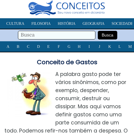
CULTURA
FILOSOFIA
HISTÓRIA
GEOGRAFIA
SOCIEDADE
A
B
C
D
E
F
G
H
I
J
K
L
M
Conceito de Gastos
A palabra gasto pode ter
vários sinônimos, como por
exemplo, despender,
consumir, destruir ou
dissipar. Mas aqui vamos
definir gastos como uma
parte consumida de um
todo. Podemos refir-nos também a despesa. O