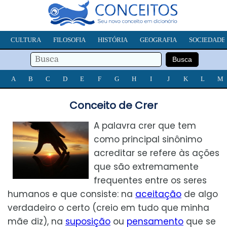
CULTURA
FILOSOFIA
HISTÓRIA
GEOGRAFIA
SOCIEDADE
A
B
C
D
E
F
G
H
I
J
K
L
M
Conceito de Crer
A palavra crer que tem
como principal sinônimo
acreditar se refere às ações
que são extremamente
frequentes entre os seres
humanos e que consiste: na
aceitação
de algo
verdadeiro o certo (creio em tudo que minha
mãe diz), na
suposição
ou
pensamento
que se