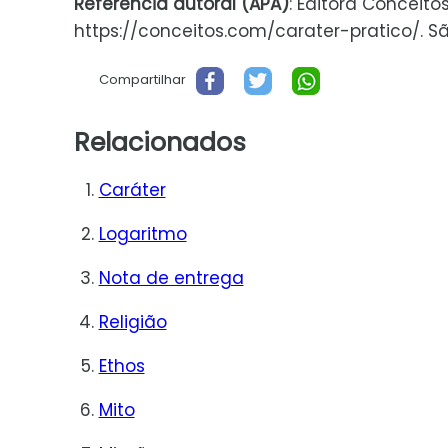
Referencia autoral (APA)
: Editora Conceito
https://conceitos.com/carater-pratico/. São
Compartilhar
Relacionados
Caráter
Logaritmo
Nota de entrega
Religião
Ethos
Mito