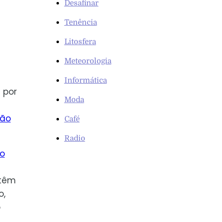
Desafinar
Tenência
Litosfera
Meteorologia
Informática
 por
Moda
são
Café
Radio
o
 têm
o,
o