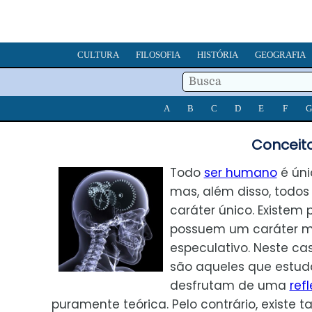
CULTURA
FILOSOFIA
HISTÓRIA
GEOGRAFIA
A
B
C
D
E
F
G
Conceito
Todo
ser humano
é úni
mas, além disso, todo
caráter único. Existem
possuem um caráter ma
especulativo. Neste cas
são aqueles que estu
desfrutam de uma
ref
puramente teórica. Pelo contrário, existe