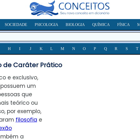
SOCIEDADE
PSICOLOGIA
BIOLOGIA
QUÍMICA
FÍSICA
M
H
I
J
K
L
M
N
O
P
Q
R
S
T
 de Caráter Prático
co e exclusivo,
s possuem um
 pessoas que
is teórico ou
o, por exemplo,
daram
filosofia
e
lexão
 também a