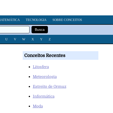
ATEMÁTICA
TECNOLOGIA
SOBRE CONCEITOS
U
V
W
X
Y
Z
Conceitos Recentes
Litosfera
Meteorologia
Estreito de Ormuz
Informática
Moda