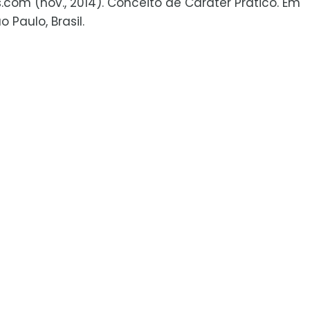
s.com (nov., 2014). Conceito de Caráter Prático. Em
 Paulo, Brasil.