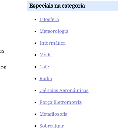
Especiais na categoría
Litosfera
Meteorologia
Informática
as
Moda
tos
Café
Radio
Ciências Aeronáuticas
Força Eletromotriz
Metafilosofia
Sobreatuar