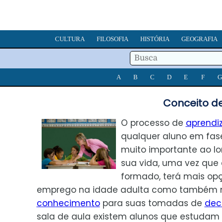
CULTURA
FILOSOFIA
HISTÓRIA
GEOGRAFIA
A
B
C
D
E
F
G
Conceito d
O processo de
aprend
qualquer aluno em fase
muito importante ao l
sua vida, uma vez que
formado, terá mais op
emprego na idade adulta como também 
conhecimento
para suas tomadas de
dec
sala de aula existem alunos que estuda