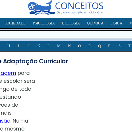
SOCIEDADE
PSICOLOGIA
BIOLOGIA
QUÍMICA
FÍSICA
M
H
I
J
K
L
M
N
O
P
Q
R
S
T
e Adaptação Curricular
izagem
para
 escolar será
ongo de toda
 estando
ções de
mais
isão
. Numa
m o mesmo