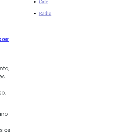
Café
Radio
azer
nto,
s.
so,
uno
s
s os