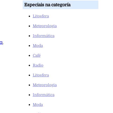
Especiais na categoría
Litosfera
Meteorologia
Informática
a
,
Moda
Café
Radio
Litosfera
Meteorologia
Informática
Moda