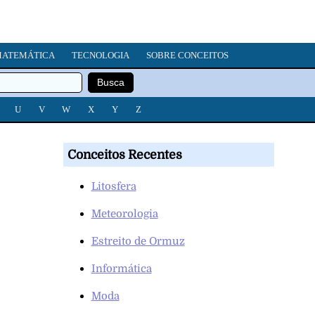
ATEMÁTICA
TECNOLOGIA
SOBRE CONCEITOS
U
V
W
X
Y
Z
Conceitos Recentes
Litosfera
Meteorologia
Estreito de Ormuz
Informática
Moda