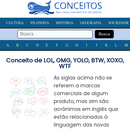
CULTURA
FILOSOFIA
HISTÓRIA
GEOGRAFIA
SOCIEDADE
A
B
C
D
E
F
G
H
I
J
K
L
M
Conceito de LOL, OMG, YOLO, BTW, XOXO,
WTF
As siglas acima não se
referem a marcas
comerciais de algum
produto, mas sim são
acrônimos em inglês que
estão relacionados à
linguagem das novas