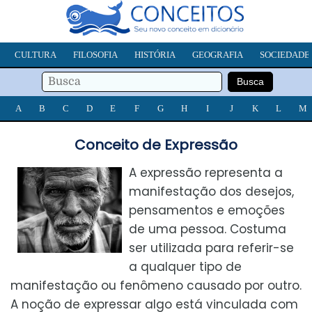
CULTURA
FILOSOFIA
HISTÓRIA
GEOGRAFIA
SOCIEDADE
A
B
C
D
E
F
G
H
I
J
K
L
M
Conceito de Expressão
A expressão representa a
manifestação dos desejos,
pensamentos e emoções
de uma pessoa. Costuma
ser utilizada para referir-se
a qualquer tipo de
manifestação ou fenômeno causado por outro.
A noção de expressar algo está vinculada com