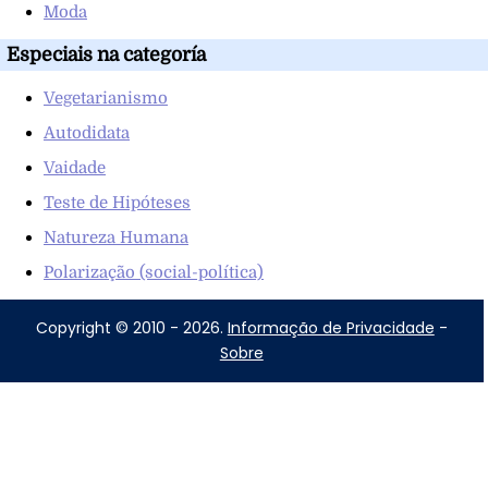
Moda
Especiais na categoría
Vegetarianismo
Autodidata
Vaidade
Teste de Hipóteses
Natureza Humana
Polarização (social-política)
Copyright © 2010 - 2026.
Informação de Privacidade
-
Sobre