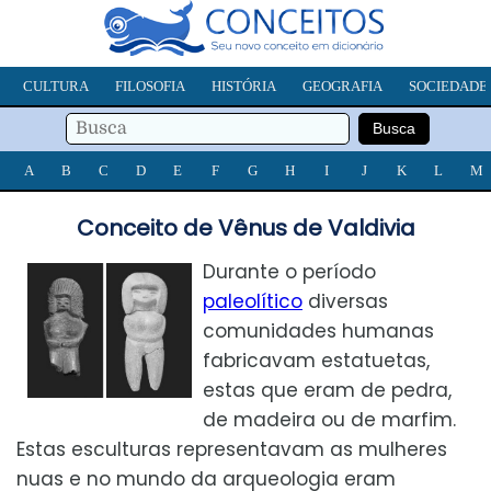
CULTURA
FILOSOFIA
HISTÓRIA
GEOGRAFIA
SOCIEDADE
A
B
C
D
E
F
G
H
I
J
K
L
M
Conceito de Vênus de Valdivia
Durante o período
paleolítico
diversas
comunidades humanas
fabricavam estatuetas,
estas que eram de pedra,
de madeira ou de marfim.
Estas esculturas representavam as mulheres
nuas e no mundo da arqueologia eram