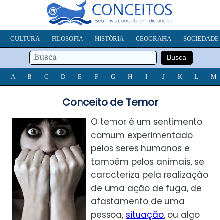
CULTURA
FILOSOFIA
HISTÓRIA
GEOGRAFIA
SOCIEDADE
A
B
C
D
E
F
G
H
I
J
K
L
M
Conceito de Temor
O temor é um sentimento
comum experimentado
pelos seres humanos e
também pelos animais, se
caracteriza pela realização
de uma ação de fuga, de
afastamento de uma
pessoa,
situação
, ou algo