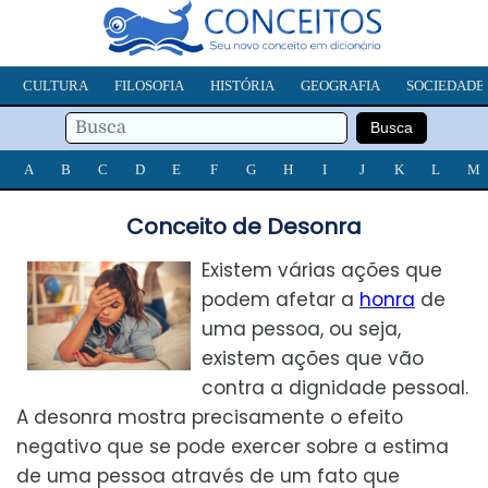
CULTURA
FILOSOFIA
HISTÓRIA
GEOGRAFIA
SOCIEDADE
A
B
C
D
E
F
G
H
I
J
K
L
M
Conceito de Desonra
Existem várias ações que
podem afetar a
honra
de
uma pessoa, ou seja,
existem ações que vão
contra a dignidade pessoal.
A desonra mostra precisamente o efeito
negativo que se pode exercer sobre a estima
de uma pessoa através de um fato que