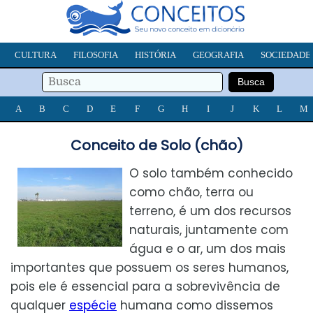
CULTURA
FILOSOFIA
HISTÓRIA
GEOGRAFIA
SOCIEDADE
A
B
C
D
E
F
G
H
I
J
K
L
M
Conceito de Solo (chão)
O solo também conhecido
como chão, terra ou
terreno, é um dos recursos
naturais, juntamente com
água e o ar, um dos mais
importantes que possuem os seres humanos,
pois ele é essencial para a sobrevivência de
qualquer
espécie
humana como dissemos