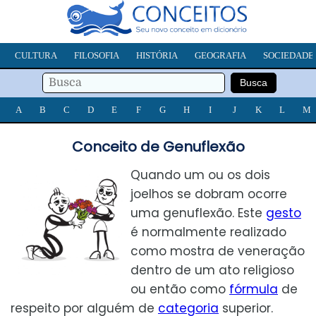
CULTURA
FILOSOFIA
HISTÓRIA
GEOGRAFIA
SOCIEDADE
A
B
C
D
E
F
G
H
I
J
K
L
M
Conceito de Genuflexão
Quando um ou os dois
joelhos se dobram ocorre
uma genuflexão. Este
gesto
é normalmente realizado
como mostra de veneração
dentro de um ato religioso
ou então como
fórmula
de
respeito por alguém de
categoria
superior.