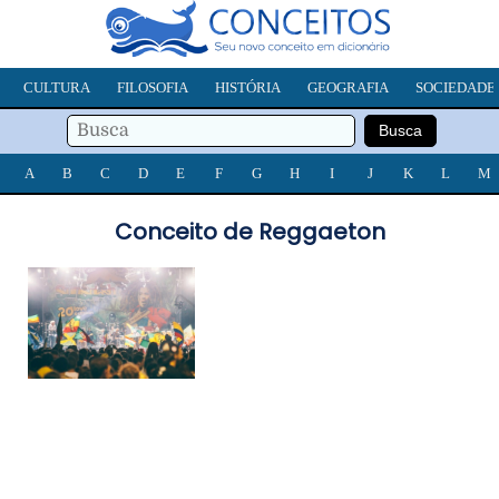
CULTURA
FILOSOFIA
HISTÓRIA
GEOGRAFIA
SOCIEDADE
A
B
C
D
E
F
G
H
I
J
K
L
M
Conceito de Reggaeton