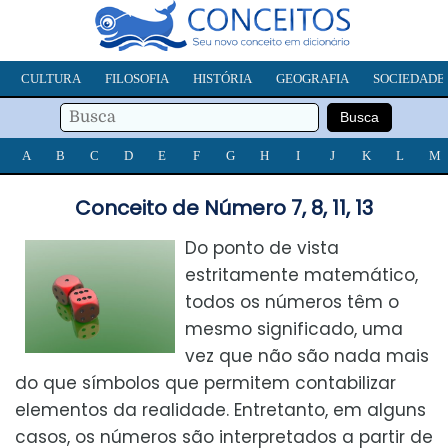
CULTURA
FILOSOFIA
HISTÓRIA
GEOGRAFIA
SOCIEDADE
A
B
C
D
E
F
G
H
I
J
K
L
M
Conceito de Número 7, 8, 11, 13
Do ponto de vista
estritamente matemático,
todos os números têm o
mesmo significado, uma
vez que não são nada mais
do que símbolos que permitem contabilizar
elementos da realidade. Entretanto, em alguns
casos, os números são interpretados a partir de