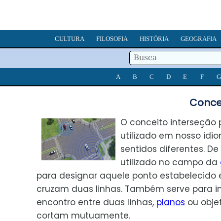
CULTURA
FILOSOFIA
HISTÓRIA
GEOGRAFIA
A
B
C
D
E
F
G
Conce
O conceito interseção 
utilizado em nosso idi
sentidos diferentes. De
utilizado no campo da
para designar aquele ponto estabelecido
cruzam duas linhas. Também serve para in
encontro entre duas linhas,
planos
ou obje
cortam mutuamente.