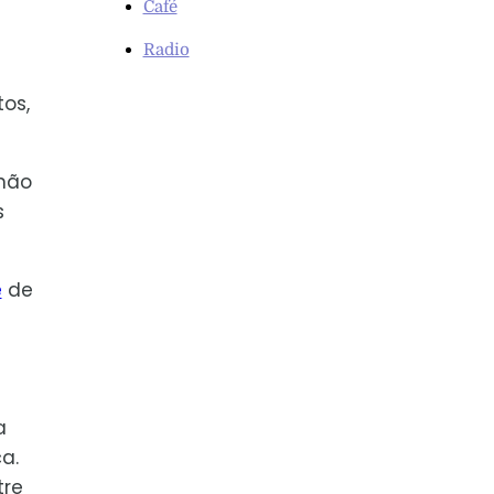
Café
Radio
os,
 não
s
e
de
a
a.
tre