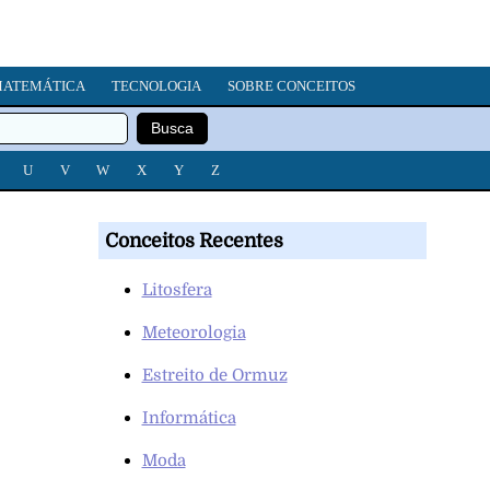
ATEMÁTICA
TECNOLOGIA
SOBRE CONCEITOS
U
V
W
X
Y
Z
Conceitos Recentes
Litosfera
Meteorologia
Estreito de Ormuz
Informática
Moda