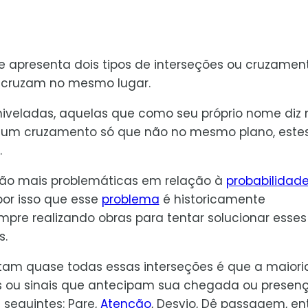
 apresenta dois tipos de interseções ou cruzament
 cruzam no mesmo lugar.
sniveladas, aquelas que como seu próprio nome diz
á um cruzamento só que não no mesmo plano, este
.
 são mais problemáticas em relação à
probabilidad
por isso que esse
problema
é historicamente
pre realizando obras para tentar solucionar esses
s.
tam quase todas essas interseções é que a maiori
 ou sinais que antecipam sua chegada ou presenç
seguintes: Pare,
Atenção
, Desvio, Dê passagem, en