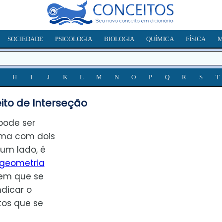
SOCIEDADE
PSICOLOGIA
BIOLOGIA
QUÍMICA
FÍSICA
M
H
I
J
K
L
M
N
O
P
Q
R
S
T
ito de Interseção
pode ser
oma com dois
 um lado, é
geometria
 em que se
dicar o
tos que se