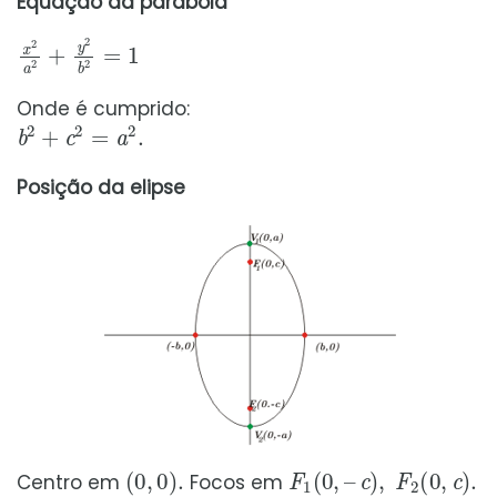
Equação da parábola
x
2
a
2
+
y
2
b
2
=
1
Onde é cumprido:
b
2
+
c
2
=
a
2
.
Posição da elipse
(
0
,
0
)
.
F
1
(
0
,
–
c
)
,
F
2
(
0
,
c
)
.
Centro em
Focos em
V
1
(
0
,
–
a
)
,
V
2
(
0
,
a
)
.