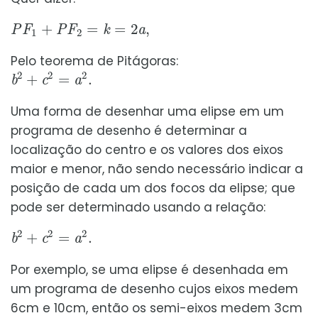
P
F
1
+
P
F
2
=
k
=
2
a
,
Pelo teorema de Pitágoras:
b
2
+
c
2
=
a
2
.
Uma forma de desenhar uma elipse em um
programa de desenho é determinar a
localização do centro e os valores dos eixos
maior e menor, não sendo necessário indicar a
posição de cada um dos focos da elipse; que
pode ser determinado usando a relação:
b
2
+
c
2
=
a
2
.
Por exemplo, se uma elipse é desenhada em
um programa de desenho cujos eixos medem
6cm e 10cm, então os semi-eixos medem 3cm