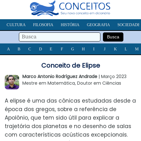
CULTURA
FILOSOFIA
HISTÓRIA
GEOGRAFIA
SOCIEDADE
A
B
C
D
E
F
G
H
I
J
K
L
M
Conceito de Elipse
Marco Antonio Rodríguez Andrade
| Março 2023
Mestre em Matemática, Doutor em Ciências
A elipse é uma das cônicas estudadas desde a
época dos gregos, sobre a referência de
Apolônio, que tem sido útil para explicar a
trajetória dos planetas e no desenho de salas
com características acústicas excepcionais.