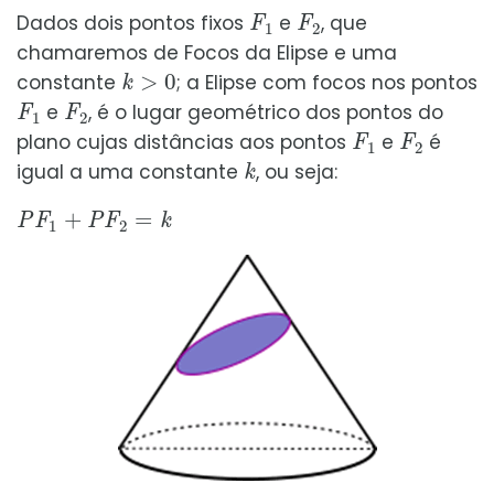
F
1
F
2
Dados dois pontos fixos
e
, que
chamaremos de Focos da Elipse e uma
k
>
0
constante
; a Elipse com focos nos pontos
F
1
F
2
e
, é o lugar geométrico dos pontos do
F
1
F
2
plano cujas distâncias aos pontos
e
é
k
igual a uma constante
, ou seja:
P
F
1
+
P
F
2
=
k