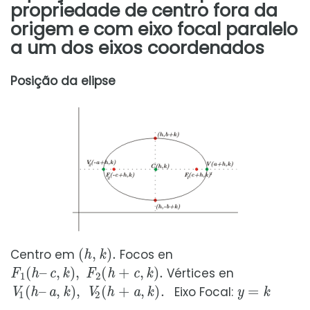
propriedade de centro fora da
origem e com eixo focal paralelo
a um dos eixos coordenados
Posição da elipse
(
h
,
k
)
.
Centro em
Focos en
F
1
(
h
–
c
,
k
)
,
F
2
(
h
+
c
,
k
)
.
Vértices en
V
1
(
h
–
a
,
k
)
,
V
2
(
h
+
a
,
k
)
.
y
=
k
Eixo Focal: