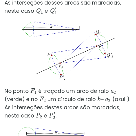
As interseções desses arcos são marcadas,
Q
1
Q
1
′
neste caso
e
F
1
a
2
No ponto
é traçado um arco de raio
F
2
k
a
–
2
(verde) e no
um círculo de raio
(azul ).
As interseções destes arcos são marcadas,
P
2
P
2
′
neste caso
e
.