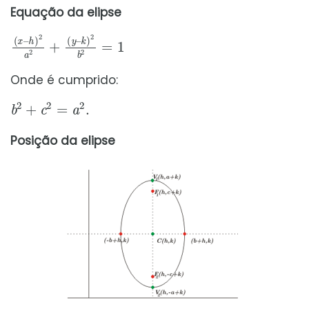
Equação da elipse
(
k
x
)
–
2
b
h
2
)
2
=
a
1
2
+
(
y
–
Onde é cumprido:
b
2
+
c
2
=
a
2
.
Posição da elipse