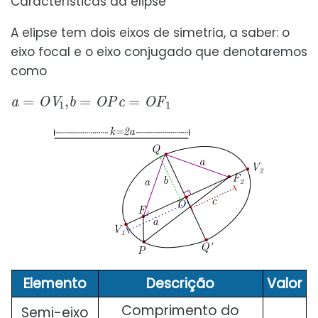
Características da elipse
A elipse tem dois eixos de simetria, a saber: o
eixo focal e o eixo conjugado que denotaremos
como
a
=
O
V
1
,
b
=
O
P
c
=
O
F
1
Elemento
Descrição
Valor
a
Comprimento do
Semi-eixo