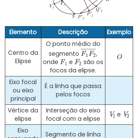
Elemento
Descrição
Exemplo
O ponto médio do
F
1
F
2
¯
O
Centro da
segmento
,
F
1
F
2
Elipse
onde
e
são os
focos da elipse.
Eixo focal
É a linha que passa
ou eixo
pelos focos
principal
V
1
V
2
Vértice da
Interseção do eixo
e
elipse
focal com a elipse
Eixo
Segmento de linha