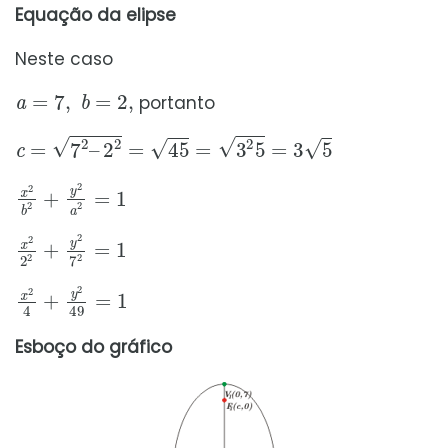
Equação da elipse
Neste caso
a
=
7
,
b
=
2
,
portanto
c
=
7
2
–
2
2
=
45
=
3
2
5
=
3
5
x
2
b
2
+
y
2
a
2
=
1
x
2
2
2
+
y
2
7
2
=
1
x
2
4
+
y
2
49
=
1
Esboço do gráfico