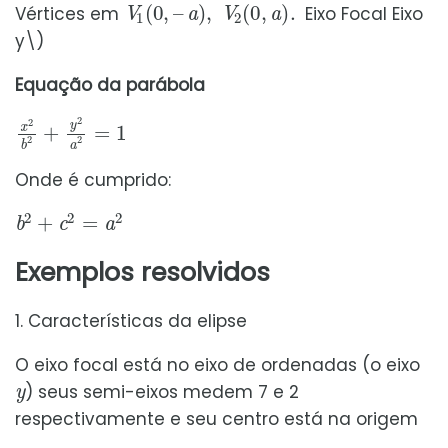
Vértices em
Eixo Focal Eixo
y\)
Equação da parábola
x
2
b
2
+
y
2
a
2
=
1
Onde é cumprido:
b
2
+
c
2
=
a
2
Exemplos resolvidos
1. Características da elipse
O eixo focal está no eixo de ordenadas (o eixo
y
) seus semi-eixos medem 7 e 2
respectivamente e seu centro está na origem