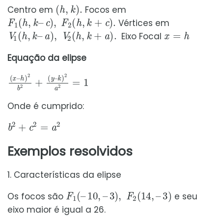
(
h
,
k
)
.
Centro em
Focos em
F
1
(
h
,
k
–
c
)
,
F
2
(
h
,
k
+
c
)
.
Vértices em
V
1
(
h
,
k
–
a
)
,
V
2
(
h
,
k
+
a
)
.
x
=
h
Eixo Focal
Equação da elipse
(
k
x
)
–
2
a
h
2
)
2
=
b
1
2
+
(
y
–
Onde é cumprido:
b
2
+
c
2
=
a
2
Exemplos resolvidos
1. Características da elipse
F
1
(
–
10
,
–
3
)
,
F
2
(
14
,
–
3
)
Os focos são
e seu
eixo maior é igual a 26.