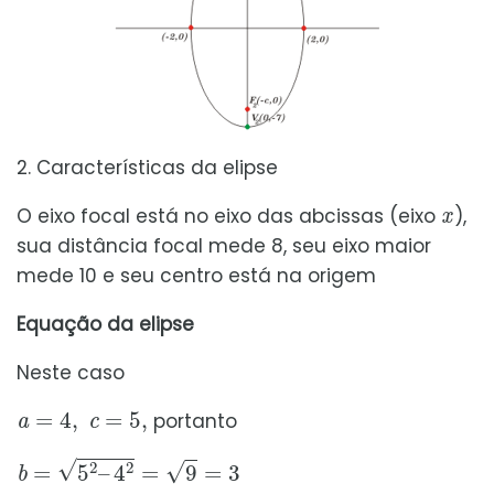
2. Características da elipse
x
O eixo focal está no eixo das abcissas (eixo
),
sua distância focal mede 8, seu eixo maior
mede 10 e seu centro está na origem
Equação da elipse
Neste caso
a
=
4
,
c
=
5
,
portanto
b
=
5
2
–
4
2
=
9
=
3