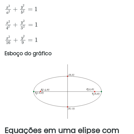
x
2
a
2
+
y
2
b
2
=
1
x
2
4
2
+
y
2
3
2
=
1
x
2
16
+
y
2
9
=
1
Esboço do gráfico
Equações em uma elipse com