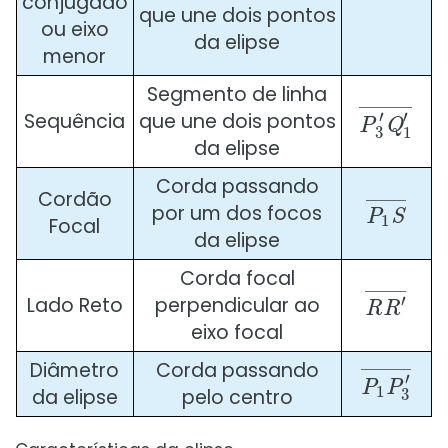
conjugado
que une dois pontos
ou eixo
da elipse
menor
Segmento de linha
P
3
′
Q
1
′
¯
Sequência
que une dois pontos
da elipse
Corda passando
P
1
S
¯
Cordão
por um dos focos
Focal
da elipse
Corda focal
R
R
′
¯
Lado Reto
perpendicular ao
eixo focal
P
1
P
3
′
¯
Diâmetro
Corda passando
da elipse
pelo centro