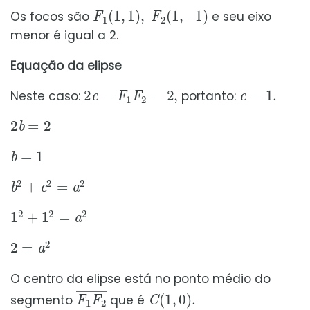
F
1
(
1
,
1
)
,
F
2
(
1
,
–
1
)
Os focos são
e seu eixo
menor é igual a 2.
Equação da elipse
2
c
=
F
1
F
2
=
2
,
c
=
1.
Neste caso:
portanto:
2
b
=
2
b
=
1
b
2
+
c
2
=
a
2
1
2
+
1
2
=
a
2
2
=
a
2
O centro da elipse está no ponto médio do
F
1
F
2
¯
C
(
1
,
0
)
.
segmento
que é