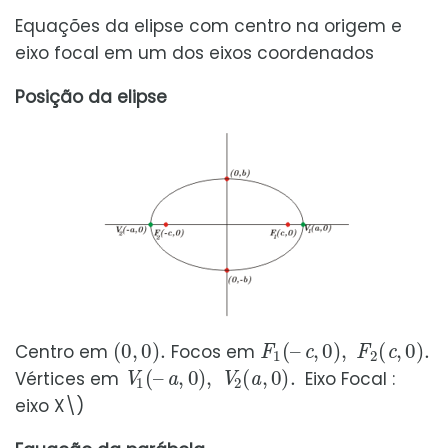
Equações da elipse com centro na origem e
eixo focal em um dos eixos coordenados
Posição da elipse
(
0
,
0
)
.
F
1
(
–
c
,
0
)
,
F
2
(
c
,
0
)
.
Centro em
Focos em
V
1
(
–
a
,
0
)
,
V
2
(
a
,
0
)
.
Vértices em
Eixo Focal :
eixo X\)