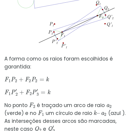
A forma como os raios foram escolhidos é
garantida:
F
1
P
2
+
F
2
P
2
=
k
F
1
P
2
′
+
F
2
P
3
′
=
k
F
2
a
2
No ponto
é traçado um arco de raio
F
1
k
a
–
2
(verde) e no
um círculo de raio
(azul ).
As interseções desses arcos são marcadas,
Q
2
Q
2
′
neste caso
e