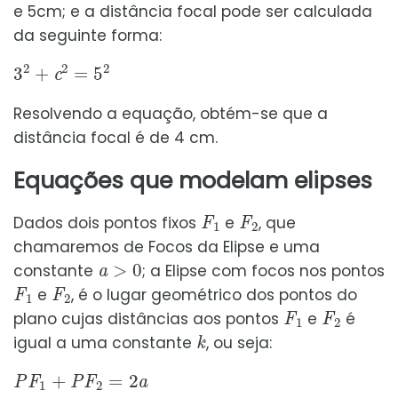
e 5cm; e a distância focal pode ser calculada
da seguinte forma:
3
2
+
c
2
=
5
2
Resolvendo a equação, obtém-se que a
distância focal é de 4 cm.
Equações que modelam elipses
F
1
F
2
Dados dois pontos fixos
e
, que
chamaremos de Focos da Elipse e uma
a
>
0
constante
; a Elipse com focos nos pontos
F
1
F
2
e
, é o lugar geométrico dos pontos do
F
1
F
2
plano cujas distâncias aos pontos
e
é
k
igual a uma constante
, ou seja:
P
F
1
+
P
F
2
=
2
a