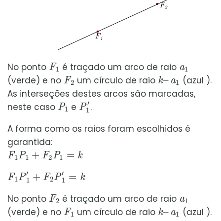
F
1
a
1
No ponto
é traçado um arco de raio
F
2
k
a
–
1
(verde) e no
um círculo de raio
(azul ).
As interseções destes arcos são marcadas,
P
1
P
1
′
neste caso
e
.
A forma como os raios foram escolhidos é
garantida:
F
1
P
1
+
F
2
P
1
=
k
F
1
P
1
′
+
F
2
P
1
′
=
k
F
2
a
1
No ponto
é traçado um arco de raio
F
1
k
a
–
1
(verde) e no
um círculo de raio
(azul ).