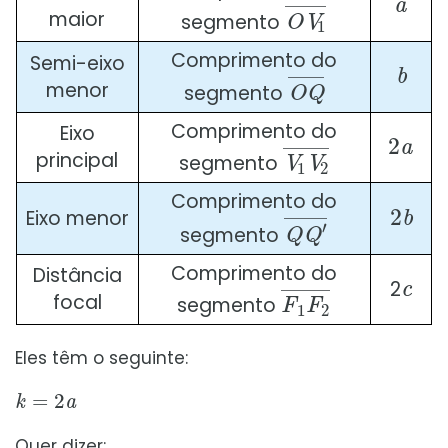
O
V
1
¯
maior
segmento
b
Comprimento do
Semi-eixo
O
Q
¯
menor
segmento
2
a
Comprimento do
Eixo
V
1
V
2
¯
principal
segmento
2
b
Comprimento do
Q
Q
′
¯
Eixo menor
segmento
c
Comprimento do
Distância
F
1
F
2
¯
2
focal
segmento
Eles têm o seguinte:
k
=
2
a
Quer dizer: