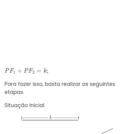
P
F
1
+
P
F
2
=
k
;
Para fazer isso, basta realizar as seguintes
etapas.
Situação inicial