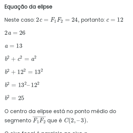
Equação da elipse
2
c
=
F
1
F
2
=
24
,
c
=
12
Neste caso:
portanto:
2
a
=
26
a
=
13
b
2
+
c
2
=
a
2
b
2
+
12
2
=
13
2
b
12
2
2
=
13
2
–
b
2
=
25
O centro da elipse está no ponto médio do
F
1
F
2
¯
C
(
2
,
–
3
)
.
segmento
que é
x