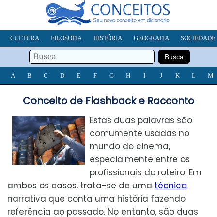
CULTURA
FILOSOFIA
HISTÓRIA
GEOGRAFIA
SOCIEDADE
A
B
C
D
E
F
G
H
I
J
K
L
M
Conceito de Flashback e Racconto
Estas duas palavras são
comumente usadas no
mundo do cinema,
especialmente entre os
profissionais do roteiro. Em
ambos os casos, trata-se de uma
técnica
narrativa que conta uma história fazendo
referência ao passado. No entanto, são duas