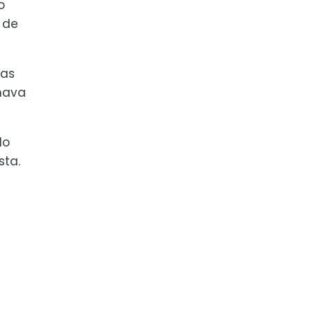
o
de
nas
mava
do
sta.