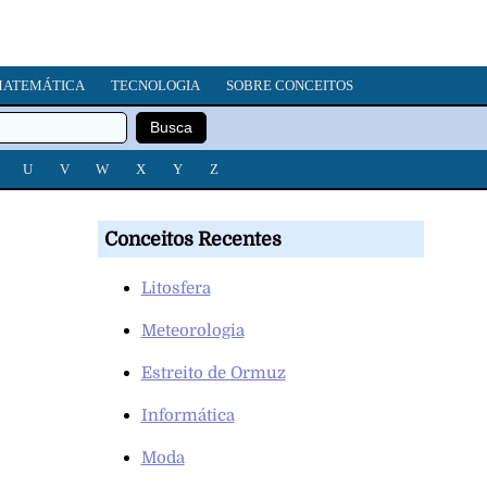
ATEMÁTICA
TECNOLOGIA
SOBRE CONCEITOS
U
V
W
X
Y
Z
Conceitos Recentes
Litosfera
Meteorologia
Estreito de Ormuz
Informática
Moda