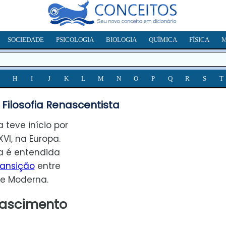
SOCIEDADE
PSICOLOGIA
BIOLOGIA
QUÍMICA
FÍSICA
M
H
I
J
K
L
M
N
O
P
Q
R
S
T
Filosofia Renascentista
 teve início por
XVI, na Europa.
ta é entendida
ransição
entre
de Moderna.
nascimento