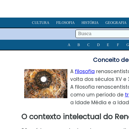
CULTURA
FILOSOFIA
HISTÓRIA
GEOGRAFIA
A
B
C
D
E
F
G
Conceito de 
A
filosofia
renascentista
volta dos séculos XV e 
A filosofia renascentis
como um período de
t
a Idade Média e a Ida
O contexto intelectual do Re