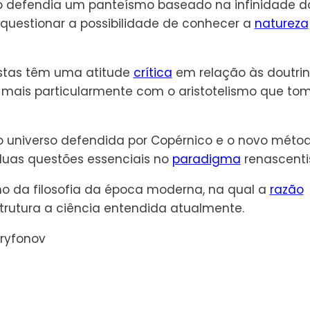
no defendia um panteísmo baseado na infinidade d
 questionar a possibilidade de conhecer a
natureza
istas têm uma atitude
crítica
em relação às doutri
, mais particularmente com o aristotelismo que to
do universo defendida por Copérnico e o novo méto
 duas questões essenciais no
paradigma
renascenti
ho da filosofia da época moderna, na qual a
razão
rutura a ciência entendida atualmente.
Tryfonov