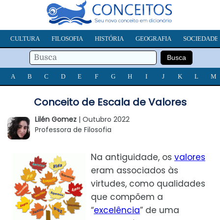
CULTURA
FILOSOFIA
HISTÓRIA
GEOGRAFIA
SOCIEDADE
A
B
C
D
E
F
G
H
I
J
K
L
M
Conceito de Escala de Valores
Lilén Gomez
| Outubro 2022
Professora de Filosofia
Na antiguidade, os
valores
eram associados às
virtudes, como qualidades
que compõem a
“
excelência
” de uma