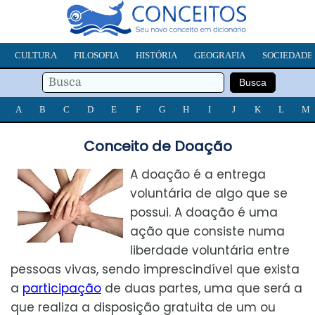
CULTURA
FILOSOFIA
HISTÓRIA
GEOGRAFIA
SOCIEDADE
A
B
C
D
E
F
G
H
I
J
K
L
M
Conceito de Doação
A doação é a entrega
voluntária de algo que se
possui. A doação é uma
ação que consiste numa
liberdade voluntária entre
pessoas vivas, sendo imprescindível que exista
a
participação
de duas partes, uma que será a
que realiza a disposição gratuita de um ou