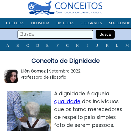
CULTURA
FILOSOFIA
HISTÓRIA
GEOGRAFIA
SOCIEDADE
A
B
C
D
E
F
G
H
I
J
K
L
M
Conceito de Dignidade
Lilén Gomez
| Setembro 2022
Professora de Filosofia
A dignidade é aquela
qualidade
dos indivíduos
que os torna merecedores
de respeito pelo simples
fato de serem pessoas.