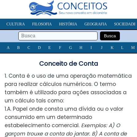
CULTURA
FILOSOFIA
HISTÓRIA
GEOGRAFIA
SOCIEDADE
A
B
C
D
E
F
G
H
I
J
K
L
M
Conceito de Conta
1. Conta é o uso de uma operação matemática
para realizar cálculos numéricos. O termo
também é utilizado para ações associadas a
um cálculo tais como:
1.A. Papel onde consta uma dívida ou o valor
consumido em um determinado
estabelecimento comercial.
Exemplos: A) O
garçom trouxe a conta do jantar. B) A conta de