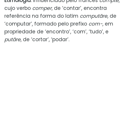
Etimologia
: Influenciado pelo francês
compte
,
cujo verbo
comper
, de ‘contar’, encontra
referência na forma do latim
computāre
, de
‘computar’, formado pelo prefixo
com-
, em
propriedade de ‘encontro’, ‘com’, ‘tudo’, e
putāre
, de ‘cortar’, ‘podar’.