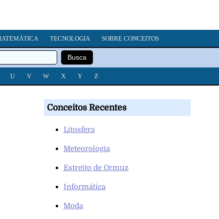
ATEMÁTICA
TECNOLOGIA
SOBRE CONCEITOS
U
V
W
X
Y
Z
Conceitos Recentes
Litosfera
Meteorologia
Estreito de Ormuz
Informática
Moda