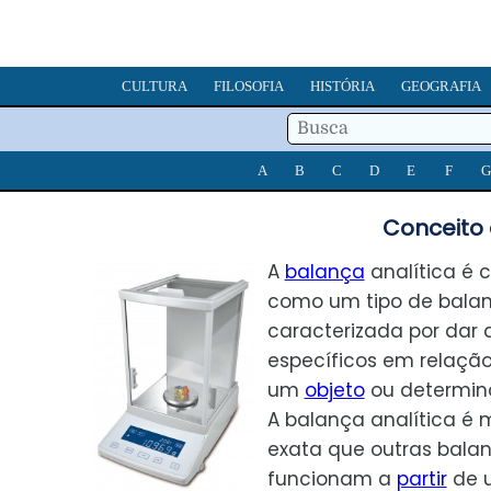
CULTURA
FILOSOFIA
HISTÓRIA
GEOGRAFIA
A
B
C
D
E
F
G
Conceito 
A
balança
analítica é 
como um tipo de bala
caracterizada por dar 
específicos em relaçã
um
objeto
ou determin
A balança analítica é 
exata que outras bala
funcionam a
partir
de 