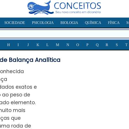
SOCIEDADE
PSICOLOGIA
BIOLOGIA
QUÍMICA
FÍSICA
M
H
I
J
K
L
M
N
O
P
Q
R
S
T
de Balança Analítica
conhecida
nça
dados exatos e
o ao peso de
ado elemento.
muito mais
nças que
uma roda de