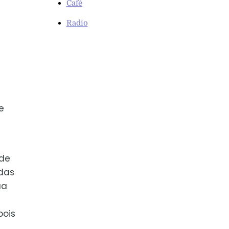
Café
Radio
e
 de
adas
ua
pois