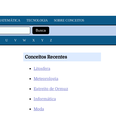
ATEMÁTICA
TECNOLOGIA
SOBRE CONCEITOS
U
V
W
X
Y
Z
Conceitos Recentes
Litosfera
Meteorologia
Estreito de Ormuz
Informática
Moda