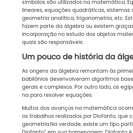
símbolos são utilizados na matemática. E
lineares, equações quadráticas, sistemas
geometria analítica, trigonometria, etc. Es
fazem parte da álgebra ou existem graça
incorporação no estudo dos objetos mate
quais são responsáveis.
Um pouco de história da álg
As origens da álgebra remontam às primeira
babilônios desenvolveram algoritmos base
gerais e complexos. Por outro lado, os egí
na para resolver equações.
Muitos dos avanços na matemática ocorre
os trabalhos realizados por Diofanto, que
geometria.Na verdade, existe um tipo pa
Diofanto” em sua homenagem. Diofanto é c