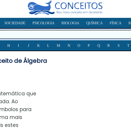
SOCIEDADE
PSICOLOGIA
BIOLOGIA
QUÍMICA
FÍSICA
M
H
I
J
K
L
M
N
O
P
Q
R
S
T
eito de Álgebra
atemática que
ada. Ao
símbolos para
orma mais
s estes