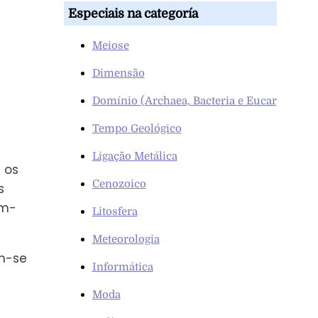
Especiais na categoría
Meiose
Dimensão
Domínio (Archaea, Bacteria e Eucarya)
Tempo Geológico
Ligação Metálica
 os
Cenozoico
s
am-
Litosfera
Meteorologia
m-se
Informática
Moda