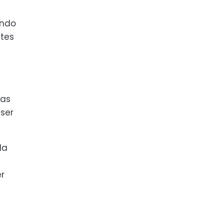
ando
ntes
das
ser
Na
r