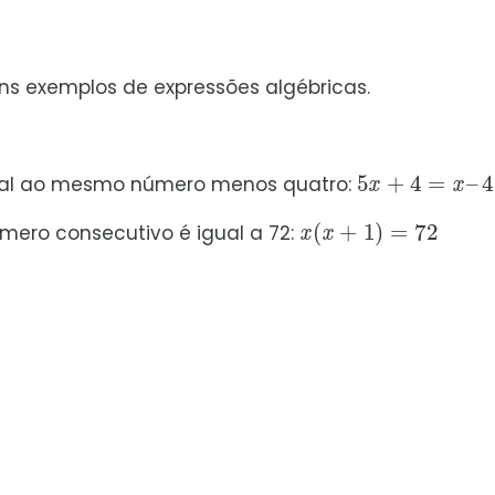
ns exemplos de expressões algébricas.
5
x
+
4
=
x
–
4
ual ao mesmo número menos quatro:
x
(
x
+
1
)
=
72
mero consecutivo é igual a 72: