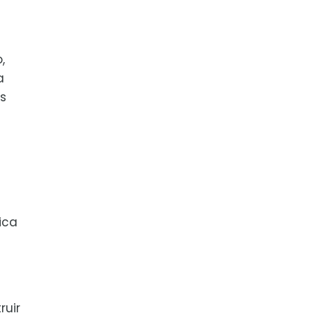
,
a
s
ica
ruir