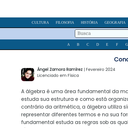
CULTURA
FILOSOFIA
HISTÓRIA
GEOGRAFIA
A
B
C
D
E
F
G
Conc
Ángel Zamora Ramírez
| Fevereiro 2024
Licenciado em Física
A álgebra é uma área fundamental da m
estuda sua estrutura e como está organiz
contrário da aritmética, a álgebra utiliza 
representar diferentes termos e na sua f
fundamental estuda as regras sob as quai