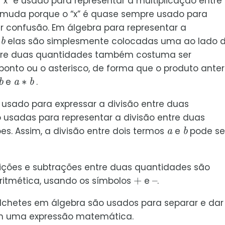
 “x” é usado para representar a multiplicação entre
o muda porque o “x” é quase sempre usado para
r confusão. Em álgebra para representar a
b
e
elas são simplesmente colocadas uma ao lado 
ntre duas quantidades também costuma ser
onto ou o asterisco, de forma que o produto anter
b
a
∗
b
e
.
é usado para expressar a divisão entre duas
 usadas para representar a divisão entre duas
a
b
s. Assim, a divisão entre dois termos
e
pode se
dições e subtrações entre duas quantidades são
+
–
itmética, usando os símbolos
e
.
olchetes em álgebra são usados para separar e dar
em uma expressão matemática.