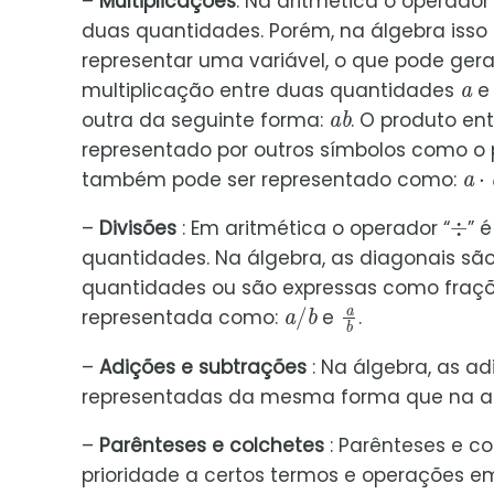
–
Multiplicações
: Na aritmética o operador
duas quantidades. Porém, na álgebra iss
representar uma variável, o que pode gera
a
multiplicação entre duas quantidades
a
b
outra da seguinte forma:
. O produto e
representado por outros símbolos como o p
a
⋅
também pode ser representado como:
÷
–
Divisões
: Em aritmética o operador “
” 
quantidades. Na álgebra, as diagonais são
quantidades ou são expressas como fraçõe
a
/
b
a
b
representada como:
e
.
–
Adições e subtrações
: Na álgebra, as a
representadas da mesma forma que na ar
–
Parênteses e colchetes
: Parênteses e c
prioridade a certos termos e operações 