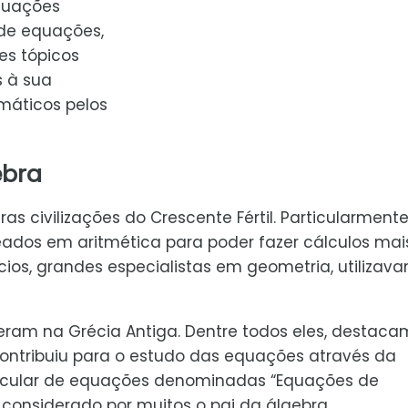
quações
 de equações,
tes tópicos
s à sua
máticos pelos
ebra
s civilizações do Crescente Fértil. Particularmente
ados em aritmética para poder fazer cálculos mai
pcios, grandes especialistas em geometria, utilizav
ram na Grécia Antiga. Dentre todos eles, destaca
 contribuiu para o estudo das equações através da
rticular de equações denominadas “Equações de
onsiderado por muitos o pai da álgebra.