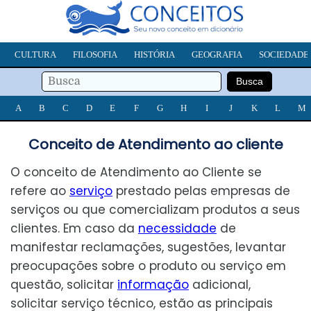
CULTURA
FILOSOFIA
HISTÓRIA
GEOGRAFIA
SOCIEDADE
A
B
C
D
E
F
G
H
I
J
K
L
M
Conceito de Atendimento ao cliente
O conceito de Atendimento ao Cliente se
refere ao
serviço
prestado pelas empresas de
serviços ou que comercializam produtos a seus
clientes. Em caso da
necessidade
de
manifestar reclamações, sugestões, levantar
preocupações sobre o produto ou serviço em
questão, solicitar
informação
adicional,
solicitar serviço técnico, estão as principais