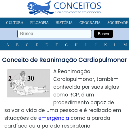
CULTURA
FILOSOFIA
HISTÓRIA
GEOGRAFIA
SOCIEDADE
A
B
C
D
E
F
G
H
I
J
K
L
M
Conceito de Reanimação Cardiopulmonar
A Reanimação
Cardiopulmonar, também
conhecida por suas siglas
como RCP, é um
procedimento capaz de
salvar a vida de uma pessoa e é realizado em
situações de
emergência
como a parada
cardíaca ou a parada respiratória.