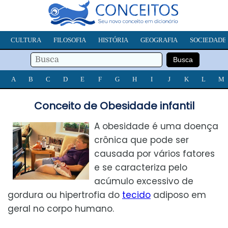
CULTURA
FILOSOFIA
HISTÓRIA
GEOGRAFIA
SOCIEDADE
A
B
C
D
E
F
G
H
I
J
K
L
M
Conceito de Obesidade infantil
A obesidade é uma doença
crônica que pode ser
causada por vários fatores
e se caracteriza pelo
acúmulo excessivo de
gordura ou hipertrofia do
tecido
adiposo em
geral no corpo humano.