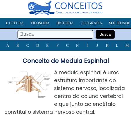
CULTURA
FILOSOFIA
HISTÓRIA
GEOGRAFIA
SOCIEDADE
A
B
C
D
E
F
G
H
I
J
K
L
M
Conceito de Medula Espinhal
A medula espinhal é uma
estrutura importante do
sistema nervoso, localizada
dentro da coluna vertebral
e que junto ao encéfalo
constitui o sistema nervoso central.