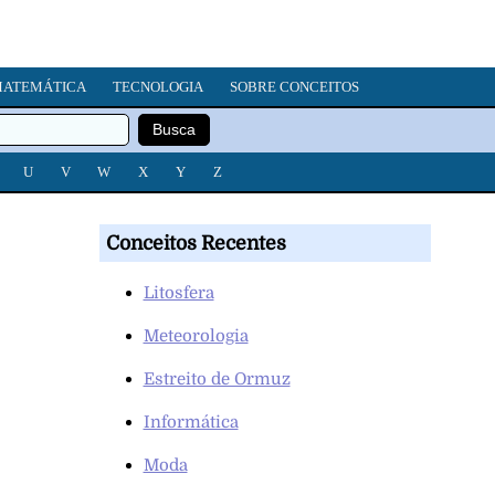
ATEMÁTICA
TECNOLOGIA
SOBRE CONCEITOS
U
V
W
X
Y
Z
Conceitos Recentes
Litosfera
Meteorologia
Estreito de Ormuz
Informática
Moda