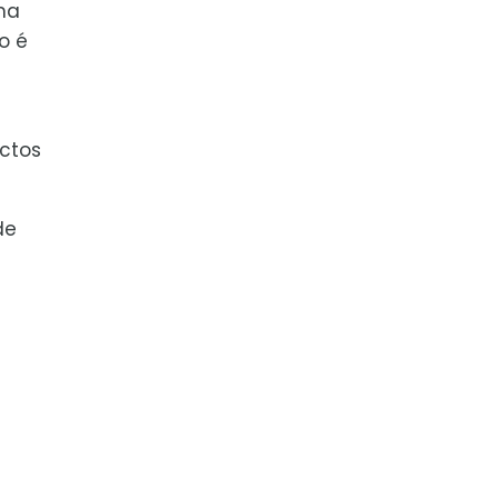
ma
o é
ctos
de