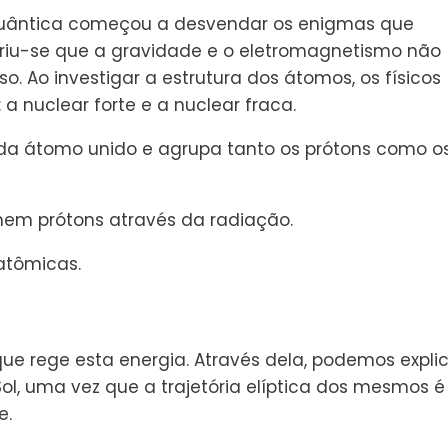
 quântica começou a desvendar os enigmas que
briu-se que a gravidade e o eletromagnetismo não
. Ao investigar a estrutura dos átomos, os físicos
a nuclear forte e a nuclear fraca.
da átomo unido e agrupa tanto os prótons como o
nem prótons através da radiação.
atômicas.
 que rege esta energia. Através dela, podemos expli
l, uma vez que a trajetória elíptica dos mesmos é
e.