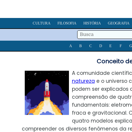
CULTURA
FILOSOFIA
HISTÓRIA
GEOGRAFIA
A
B
C
D
E
F
G
Conceito d
A comunidade científi
natureza
e o universo
podem ser explicados a
compreensão de quatr
fundamentais: eletroma
fraca e gravitacional.
quatro modelos explica
compreender os diversos fenômenos da re