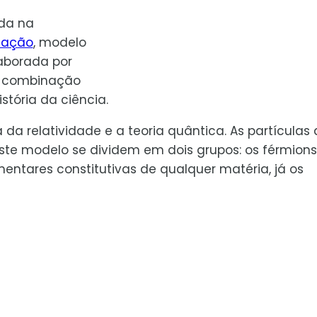
ida na
nação
, modelo
aborada por
 combinação
stória da ciência.
a da relatividade e a teoria quântica. As partículas
ste modelo se dividem em dois grupos: os férmions
mentares constitutivas de qualquer matéria, já os