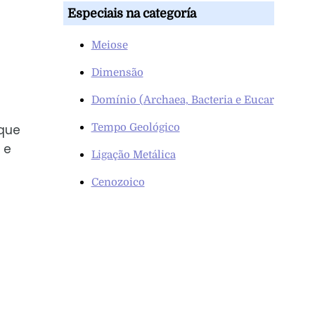
Especiais na categoría
Meiose
Dimensão
Domínio (Archaea, Bacteria e Eucarya)
Tempo Geológico
 que
 e
Ligação Metálica
Cenozoico