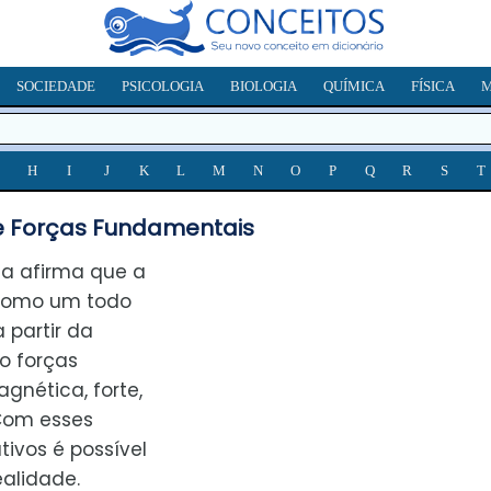
SOCIEDADE
PSICOLOGIA
BIOLOGIA
QUÍMICA
FÍSICA
M
H
I
J
K
L
M
N
O
P
Q
R
S
T
e Forças Fundamentais
ca afirma que a
 como um todo
 partir da
o forças
gnética, forte,
 Com esses
tivos é possível
alidade.