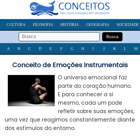
CULTURA
FILOSOFIA
HISTÓRIA
GEOGRAFIA
SOCIEDADE
A
B
C
D
E
F
G
H
I
J
K
L
M
Conceito de Emoções Instrumentais
O universo emocional faz
parte do coração humano.
E para conhecer a si
mesmo, cada um pode
refletir sobre suas emoções,
uma vez que reagimos constantemente diante
dos estímulos do entorno.