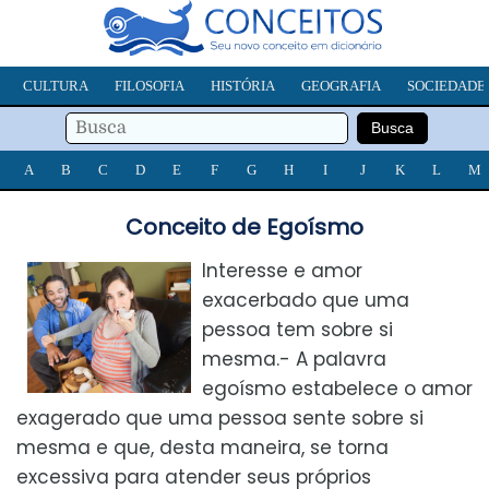
CULTURA
FILOSOFIA
HISTÓRIA
GEOGRAFIA
SOCIEDADE
A
B
C
D
E
F
G
H
I
J
K
L
M
Conceito de Egoísmo
Interesse e amor
exacerbado que uma
pessoa tem sobre si
mesma.- A palavra
egoísmo estabelece o amor
exagerado que uma pessoa sente sobre si
mesma e que, desta maneira, se torna
excessiva para atender seus próprios