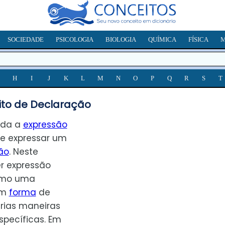
SOCIEDADE
PSICOLOGIA
BIOLOGIA
QUÍMICA
FÍSICA
M
H
I
J
K
L
M
N
O
P
Q
R
S
T
to de Declaração
oda a
expressão
de expressar um
ão
. Neste
r expressão
omo uma
em
forma
de
árias maneiras
specíficas. Em