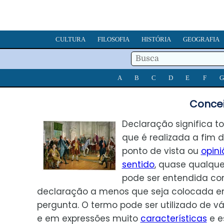
CULTURA
FILOSOFIA
HISTÓRIA
GEOGRAFIA
A
B
C
D
E
F
G
Concei
Declaração significa t
que é realizada a fim 
ponto de vista ou
opini
sentido
, quase qualque
pode ser entendida c
declaração a menos que seja colocada 
pergunta. O termo pode ser utilizado de v
e em expressões muito
características
e e