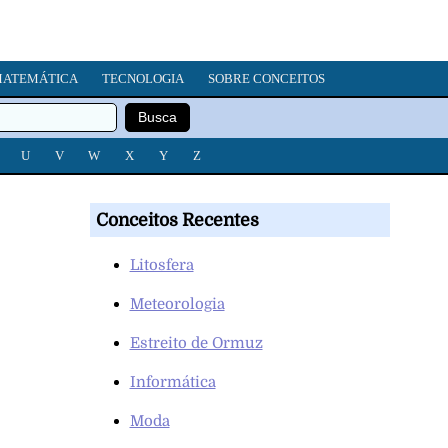
ATEMÁTICA
TECNOLOGIA
SOBRE CONCEITOS
U
V
W
X
Y
Z
Conceitos Recentes
Litosfera
Meteorologia
Estreito de Ormuz
Informática
Moda