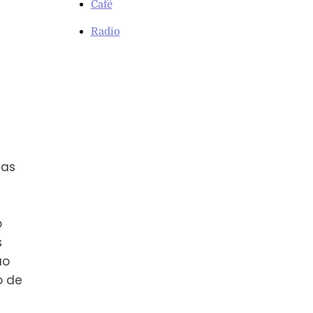
Café
Radio
cas
o
s
ão
o de