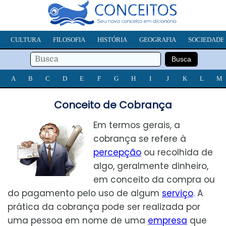
CULTURA
FILOSOFIA
HISTÓRIA
GEOGRAFIA
SOCIEDADE
A
B
C
D
E
F
G
H
I
J
K
L
M
Conceito de Cobrança
Em termos gerais, a
cobrança se refere à
percepção
ou recolhida de
algo, geralmente dinheiro,
em conceito da compra ou
do pagamento pelo uso de algum
serviço
. A
prática da cobrança pode ser realizada por
uma pessoa em nome de uma
empresa
que