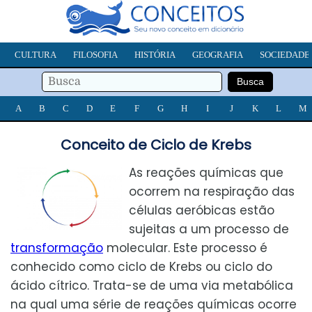
CULTURA
FILOSOFIA
HISTÓRIA
GEOGRAFIA
SOCIEDADE
A
B
C
D
E
F
G
H
I
J
K
L
M
Conceito de Ciclo de Krebs
As reações químicas que
ocorrem na respiração das
células aeróbicas estão
sujeitas a um processo de
transformação
molecular. Este processo é
conhecido como ciclo de Krebs ou ciclo do
ácido cítrico. Trata-se de uma via metabólica
na qual uma série de reações químicas ocorre