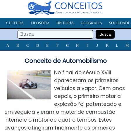
CULTURA
FILOSOFIA
HISTÓRIA
GEOGRAFIA
SOCIEDADE
A
B
C
D
E
F
G
H
I
J
K
L
M
Conceito de Automobilismo
No final do século XVIII
apareceram os primeiros
veículos a vapor. Cem anos
depois, o primeiro motor a
explosão foi patenteado e
em seguida vieram o motor de combustão
interno e o motor de quatro tempos. Estes
avanços atingiram finalmente os primeiros