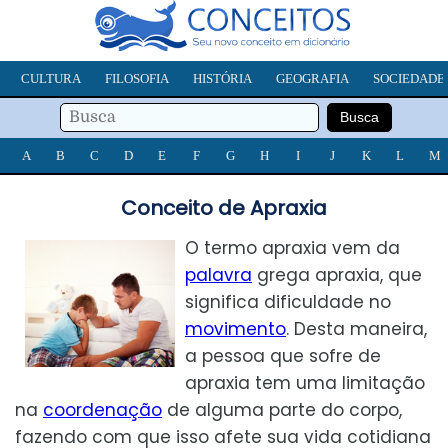
CULTURA
FILOSOFIA
HISTÓRIA
GEOGRAFIA
SOCIEDADE
A
B
C
D
E
F
G
H
I
J
K
L
M
Conceito de Apraxia
O termo apraxia vem da
palavra
grega apraxia, que
significa dificuldade no
movimento
. Desta maneira,
a pessoa que sofre de
apraxia tem uma limitação
na
coordenação
de alguma parte do corpo,
fazendo com que isso afete sua vida cotidiana